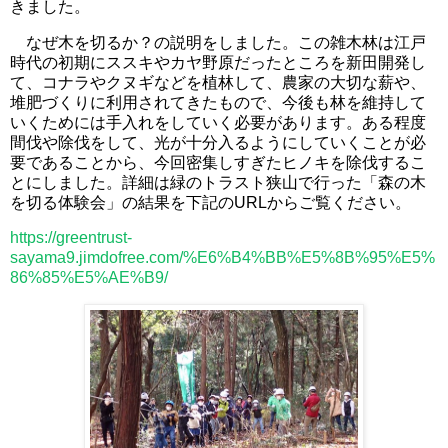
きました。
なぜ木を切るか？の説明をしました。この雑木林は江戸
時代の初期にススキやカヤ野原だったところを新田開発し
て、コナラやクヌギなどを植林して、農家の大切な薪や、
堆肥づくりに利用されてきたもので、今後も林を維持して
いくためには手入れをしていく必要があります。ある程度
間伐や除伐をして、光が十分入るようにしていくことが必
要であることから、今回密集しすぎたヒノキを除伐するこ
とにしました。詳細は緑のトラスト狭山で行った「森の木
を切る体験会」の結果を
下記のURLからご覧ください。
https://greentrust-
sayama9.jimdofree.com/%E6%B4%BB%E5%8B%95%E5%
86%85%E5%AE%B9/