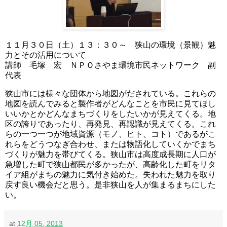
１１月３０日（土）１３：３０～ 狭山の環境（景観）魅
力とその活用について
講師 毛塚 宏 ＮＰＯさやま環境市民ネットワーク 副
代表
狭山市には様々な団体から地図がだされている。これらの
地図を読んでみると製作者がどんなことを市民に見てほし
いいかとかどんなまちづくりをしたいかが見えてくる。地
区の誇りであったり、再発見、再認識が見えてくる。これ
らの一つ一つが地域資源（モノ、ヒト、コト）であるがこ
れらをどうつなぎ合わせ、または物語化していくかでまち
づくりが魅力を帯びてくる。狭山市は高度成長期に人口が
急増した町で狭山都民が多かったが、高齢化した町をリタ
イア組がまちの魅力に気付き始めた。失われた魅力を取り
戻す良い機会だと思う。是非狭山を人が集まるまちにした
い。
at
12月 05, 2013