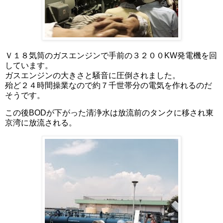
Ｖ１８気筒のガスエンジンで手前の３２００KW発電機を回
しています。
ガスエンジンの大きさと騒音に圧倒されました。
殆ど２４時間操業なので約７千世帯分の電気を作れるのだ
そうです。
この後BODが下がった清浄水は放流前のタンクに移され東
京湾に放流される。