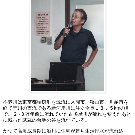
不老川は東京都瑞穂町を源流に入間市、狭山市、川越市を
経て荒川の支流である新河岸川に注ぐ全長１８．５kmの川
で、２~３万年前に流れていた古多摩川が流れを変えたあと
に残った武蔵の台地の谷を流れている。
かつて高度成長期に沿川に住宅が建ち生活排水が流れ込