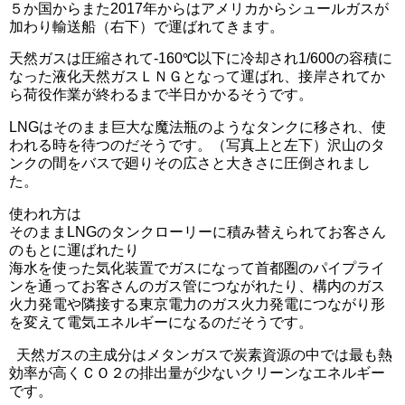
５か国からまた2017年からはアメリカからシュールガスが
加わり輸送船（右下）で運ばれてきます。
天然ガスは圧縮されて-160℃以下に冷却され1/600の容積に
なった液化天然ガスＬＮＧとなって運ばれ、接岸されてか
ら荷役作業が終わるまで半日かかるそうです。
LNGはそのまま巨大な魔法瓶のようなタンクに移され、使
われる時を待つのだそうです。（写真上と左下）沢山のタ
ンクの間をバスで廻りその広さと大きさに圧倒されまし
た。
使われ方は
そのままLNGのタンクローリーに積み替えられてお客さん
のもとに運ばれたり
海水を使った気化装置でガスになって首都圏のパイプライ
ンを通ってお客さんのガス管につながれたり、構内のガス
火力発電や隣接する東京電力のガス火力発電につながり形
を変えて電気エネルギーになるのだそうです。
天然ガスの主成分はメタンガスで炭素資源の中では最も熱
効率が高くＣＯ２の排出量が少ないクリーンなエネルギー
です。