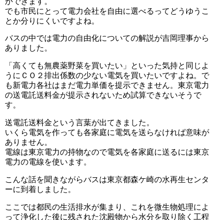
ができます。
でも市民にとって電力会社を自由に選べるってどうゆうこ
とか分りにくいですよね。
バスの中では電力の自由化についての解説が吉岡理事から
ありました。
「高くても無農薬野菜を買いたい」といった気持と同じよ
うにＣＯ２排出係数の少ない電気を買いたいですよね。で
も新電力各社はまだ電力単価を提示できません。東京電力
の送電託送料金が提示されないため試算できないそうで
す。
送電託送料金という言葉が出てきました。
いくら電気を作っても各家庭に電気を送らなければ意味が
ありません。
電線は東京電力の持物なので電気を各家庭に送るには東京
電力の電線を使います。
こんな話を聞きながらバスは東京都森ケ崎の水再生センタ
ーに到着しました。
ここでは都民の生活排水が集まり、これを微生物処理によ
って浄化した後に残された沈殿物から水分を取り除く工程