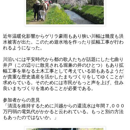
近年温暖化影響からゲリラ豪雨もあり狭い川幅は幾度も洪
水被害が出た。このため遊水地を作ったり拡幅工事が行わ
れるようになった。
川沿いには平安時代から都の歌人たちが話題にした七曲り
井戸（この辺りに散見される堀兼の井のひとつ）もあり拡
幅工事を単なる土木工事として考えている節もあるようだ
が貴重な歴史遺産を活かしたまちづくりをしてゆくことが
求めらている。そのためには市民がもっと声を上げ、住み
良いまちづくりを進めることが必要である。
参加者からの意見
「清流を維持するために川越からの還流水は年間７,０００
万円弱の電気代がかかると云われている。もっと別の方法
もあったのではないか。」