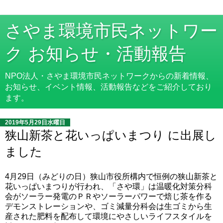
さやま環境市民ネットワー
ク お知らせ・活動報告
NPO法人・さやま環境市民ネットワークからの新着情報、
お知らせ、イベント情報、活動報告などをご紹介しており
ます。
2019年5月29日水曜日
狭山新茶と花いっぱいまつり に出展し
ました
4月29日（みどりの日）狭山市役所構内で恒例の狭山新茶と
花いっぱいまつりが行われ、「さや環」は温暖化対策分科
会がソーラー発電のＰＲやソーラーパワーで焙じ茶を作る
デモンストレーションや、ゴミ減量分科会は生ゴミから生
産された肥料を配布して環境にやさしいライフスタイルを