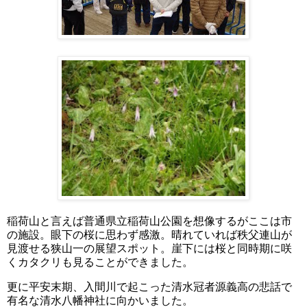
稲荷山と言えば普通県立稲荷山公園を想像するがここは市
の施設。眼下の桜に思わず感激。晴れていれば秩父連山が
見渡せる狭山一の展望スポット。崖下には桜と同時期に咲
くカタクリも見ることができました。
更に平安末期、入間川で起こった清水冠者源義高の悲話で
有名な清水八幡神社に向かいました。