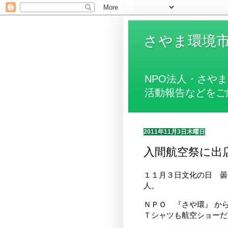
さやま環境市
NPO法人・さや
活動報告などをご
2011年11月3日木曜日
入間航空祭に出
１１月３日文化の日 曇
人。
ＮＰＯ 『さや環』 か
Ｔシャツも航空ショーだ